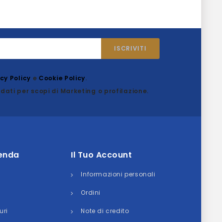
acy Policy
e
Cookie Policy
.
dati per scopi di Marketing o profilazione.
ienda
Il Tuo Account
Informazioni personali
Ordini
uri
Note di credito