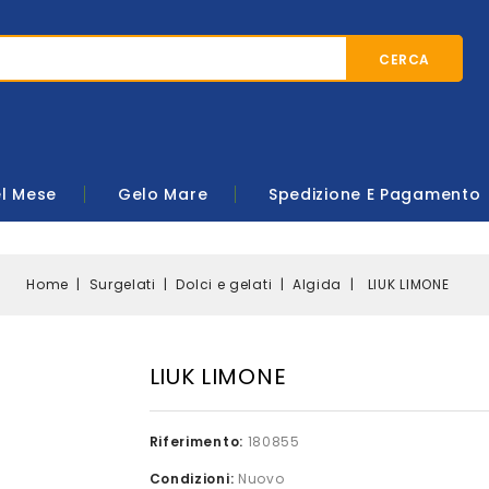
CERCA
el Mese
Gelo Mare
Spedizione E Pagamento
Home
Surgelati
Dolci e gelati
Algida
LIUK LIMONE
LIUK LIMONE
Riferimento:
180855
Condizioni:
Nuovo