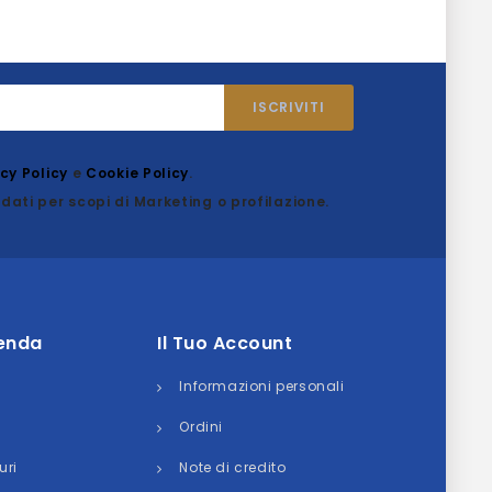
acy Policy
e
Cookie Policy
.
dati per scopi di Marketing o profilazione.
ienda
Il Tuo Account
Informazioni personali
Ordini
uri
Note di credito