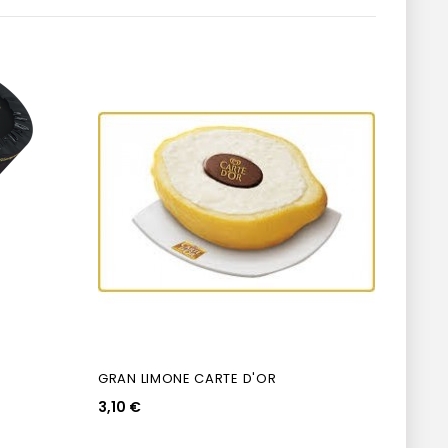
Non D
GRAN LIMONE CARTE D'OR
COOK
3,10 €
2,00 