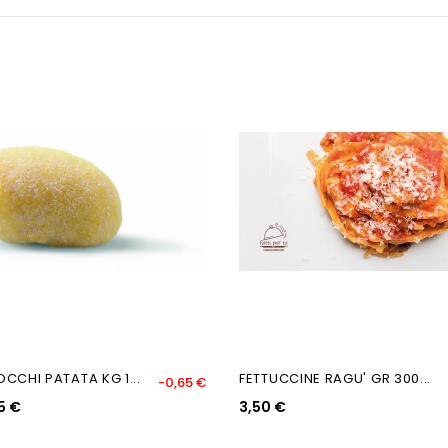
CCHI PATATA KG 1...
FETTUCCINE RAGU' GR 300...
-0,65 €
5 €
3,50 €