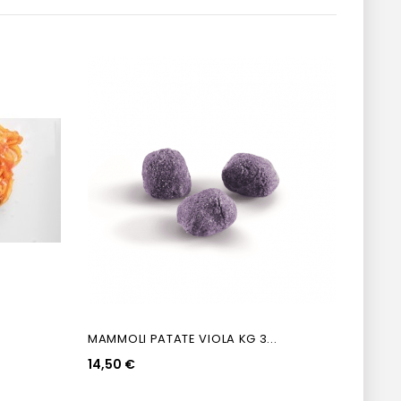
MAMMOLI PATATE VIOLA KG 3...
PASTA
14,50 €
2,55 €