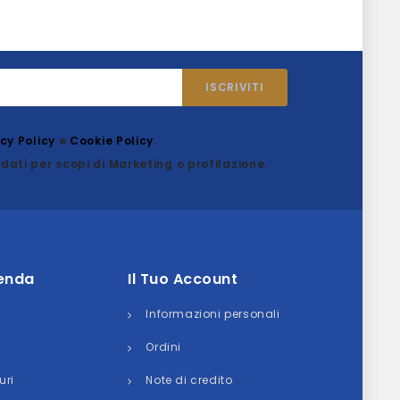
acy Policy
e
Cookie Policy
.
dati per scopi di Marketing o profilazione.
ienda
Il Tuo Account
Informazioni personali
Ordini
uri
Note di credito