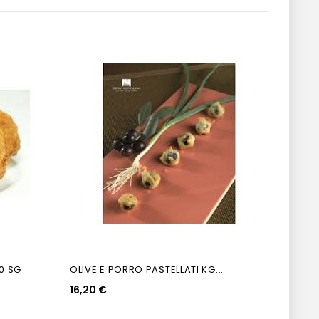
0 SG
OLIVE E PORRO PASTELLATI KG...
FIORI 
16,20 €
35,10