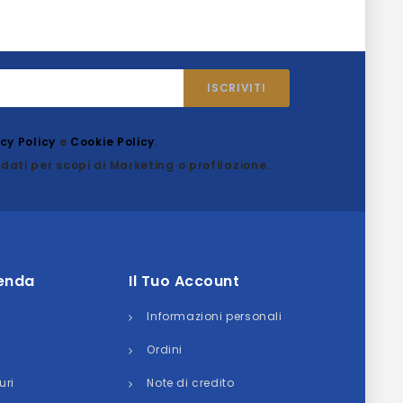
acy Policy
e
Cookie Policy
.
dati per scopi di Marketing o profilazione.
ienda
Il Tuo Account
Informazioni personali
Ordini
uri
Note di credito