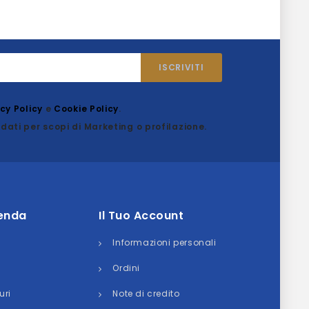
acy Policy
e
Cookie Policy
.
dati per scopi di Marketing o profilazione.
ienda
Il Tuo Account
Informazioni personali
Ordini
uri
Note di credito