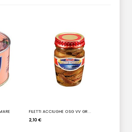
 MARE
FILETTI ACCIUGHE OSG VV GR...
FILET
2,10 €
13,10 