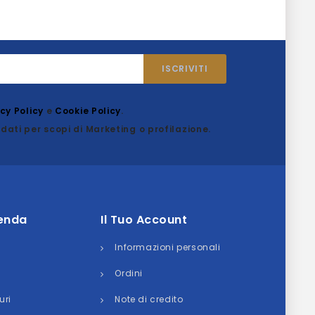
acy Policy
e
Cookie Policy
.
dati per scopi di Marketing o profilazione.
ienda
Il Tuo Account
Informazioni personali
Ordini
uri
Note di credito