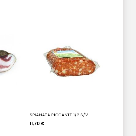
SPIANATA PICCANTE 1/2 S/V...
LONZA
11,70 €
16,50