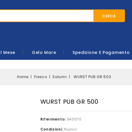
CERCA
el Mese
Gelo Mare
Spedizione E Pagamento
Home
Fresco
Salumi
WURST PUB GR 500
WURST PUB GR 500
Riferimento:
340070
Condizioni:
Nuovo