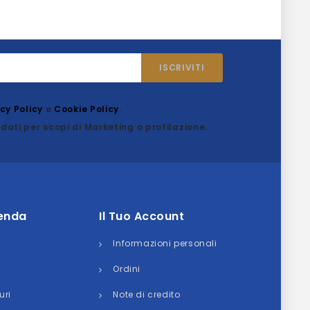
acy Policy
e
Cookie Policy
.
dati per scopi di Marketing o profilazione.
ienda
Il Tuo Account
Informazioni personali
Ordini
uri
Note di credito