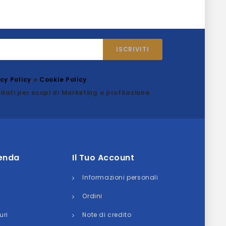
acy Policy
e
Cookie Policy
.
dati per scopi di Marketing o profilazione.
ienda
Il Tuo Account
Informazioni personali
Ordini
uri
Note di credito