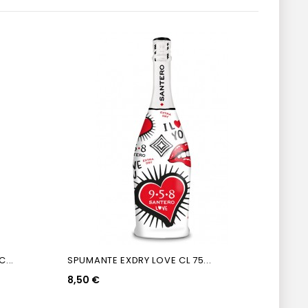
...
SPUMANTE EXDRY LOVE CL 75...
CANNO
8,50 €
4,50 