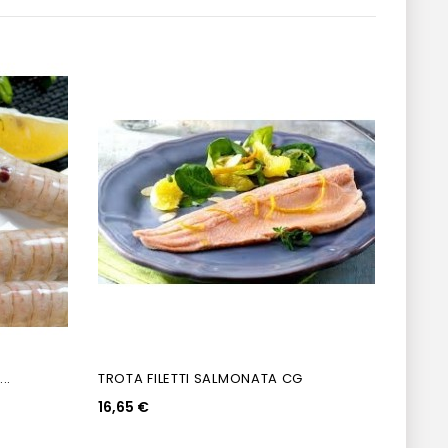
..
TROTA FILETTI SALMONATA CG
NUGGE
16,65 €
11,25 