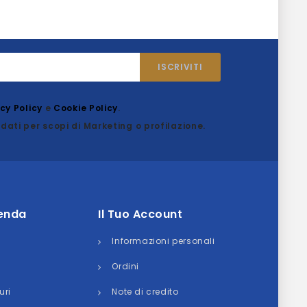
acy Policy
e
Cookie Policy
.
dati per scopi di Marketing o profilazione.
ienda
Il Tuo Account
Informazioni personali
Ordini
uri
Note di credito