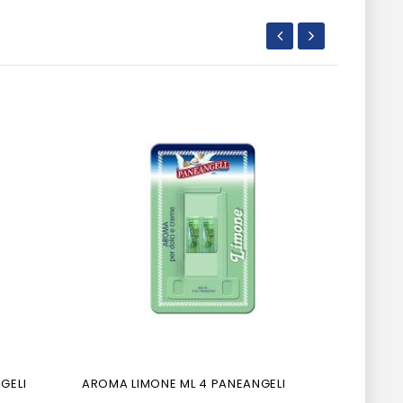
GELI
AROMA LIMONE ML 4 PANEANGELI
CECI SE