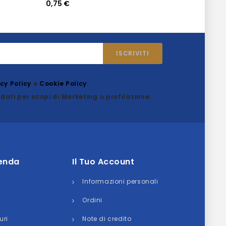
0,75 €
2,95 €
acy Policy
e
Cookie Policy
.
dati per scopi di Marketing o profilazione.
ienda
Il Tuo Account
Informazioni personali
Ordini
uri
Note di credito