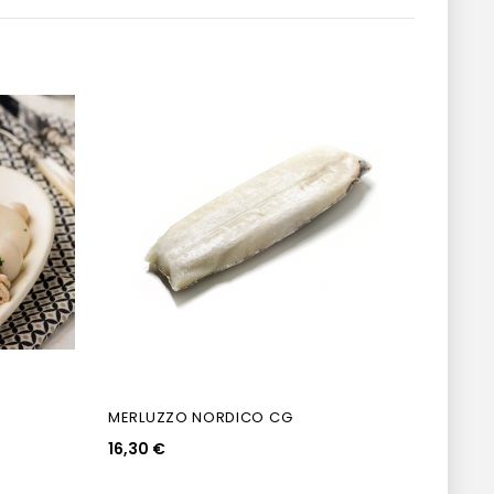
MERLUZZO NORDICO CG
TRANC
16,30 €
9,20 