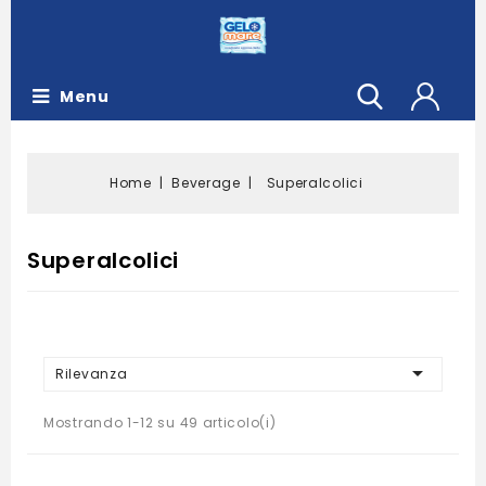
Menu
Home
Beverage
Superalcolici
Superalcolici

Rilevanza
Mostrando 1-12 su 49 articolo(i)