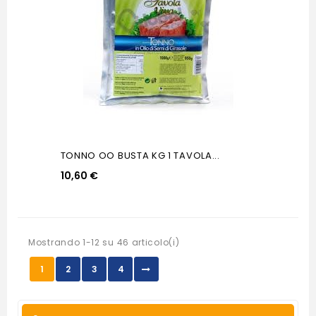
TONNO OO BUSTA KG 1 TAVOLA...
10,60 €
Mostrando 1-12 su 46 articolo(i)
1
2
3
4